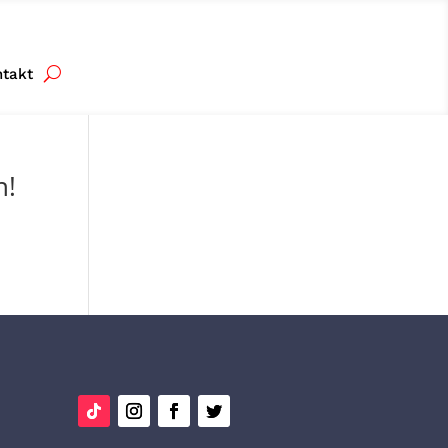
ntakt
n!