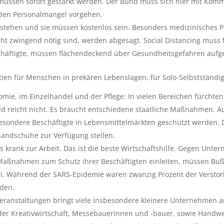
 müssen sofort gestärkt werden. Der Bund muss sich hier mit Kom
 den Personalmangel vorgehen.
stehen und sie müssen kostenlos sein. Besonders medizinisches 
icht zwingend nötig sind, werden abgesagt. Social Distancing muss 
häftigte, müssen flächendeckend über Gesundheitsgefahren aufge
ntien für Menschen in prekären Lebenslagen, für Solo-Selbstständ
omie, im Einzelhandel und der Pflege: In vielen Bereichen fürcht
eld reicht nicht. Es braucht entschiedene staatliche Maßnahmen.
esondere Beschäftigte in Lebensmittelmärkten geschützt werden. 
xhandschuhe zur Verfügung stellen.
 krank zur Arbeit. Das ist die beste Wirtschaftshilfe. Gegen Unter
aßnahmen zum Schutz ihrer Beschäftigten einleiten, müssen Buß
nal. Während der SARS-Epidemie waren zwanzig Prozent der Versto
den.
eranstaltungen bringt viele insbesondere kleinere Unternehmen an
r der Kreativwirtschaft, Messebauerinnen und -bauer, sowie Hand