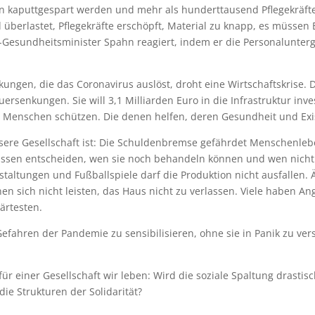
ren kaputtgespart werden und mehr als hunderttausend Pflegekräfte
 überlastet, Pflegekräfte erschöpft, Material zu knapp, es müsse
esundheitsminister Spahn reagiert, indem er die Personaluntergr
ungen, die das Coronavirus auslöst, droht eine Wirtschaftskrise. D
enkungen. Sie will 3,1 Milliarden Euro in die Infrastruktur investi
 Menschen schützen. Die denen helfen, deren Gesundheit und Exist
sere Gesellschaft ist: Die Schuldenbremse gefährdet Menschenleb
üssen entscheiden, wen sie noch behandeln können und wen nicht. B
staltungen und Fußballspiele darf die Produktion nicht ausfallen.
en sich nicht leisten, das Haus nicht zu verlassen. Viele haben A
härtesten.
e Gefahren der Pandemie zu sensibilisieren, ohne sie in Panik zu v
r einer Gesellschaft wir leben: Wird die soziale Spaltung drastisc
ie Strukturen der Solidarität?