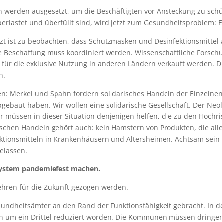
n werden ausgesetzt, um die Beschäftigten vor Ansteckung zu schüt
erlastet und überfüllt sind, wird jetzt zum Gesundheitsproblem: E
 jetzt ist zu beobachten, dass Schutzmasken und Desinfektionsmittel
e Beschaffung muss koordiniert werden. Wissenschaftliche For
t für die exklusive Nutzung in anderen Ländern verkauft werden. D
n.
en: Merkel und Spahn fordern solidarisches Handeln der Einzelnen ei
abgebaut haben. Wir wollen eine solidarische Gesellschaft. Der Ne
Wir müssen in dieser Situation denjenigen helfen, die zu den Hoch
rischen Handeln gehört auch: kein Hamstern von Produkten, die al
ktionsmitteln in Krankenhäusern und Altersheimen. Achtsam sein 
elassen.
ssystem pandemiefest machen.
hren für die Zukunft gezogen werden.
dheitsämter an den Rand der Funktionsfähigkeit gebracht. In den 
n um ein Drittel reduziert worden. Die Kommunen müssen dringen