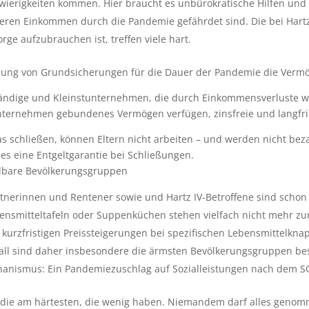
ierigkeiten kommen. Hier braucht es unbürokratische Hilfen und s
eren Einkommen durch die Pandemie gefährdet sind. Die bei Hartz
rge aufzubrauchen ist, treffen viele hart.
ung von Grundsicherungen für die Dauer der Pandemie die Verm
tändige und Kleinstunternehmen, die durch Einkommensverluste w
Unternehmen gebundenes Vermögen verfügen, zinsfreie und langfri
as schließen, können Eltern nicht arbeiten – und werden nicht bez
t es eine Entgeltgarantie bei Schließungen.
ndbare Bevölkerungsgruppen
nerinnen und Rentener sowie und Hartz IV-Betroffene sind schon im
nsmitteltafeln oder Suppenküchen stehen vielfach nicht mehr zur V
 kurzfristigen Preissteigerungen bei spezifischen Lebensmittelkn
ll sind daher insbesondere die ärmsten Bevölkerungsgruppen beso
ismus: Ein Pandemiezuschlag auf Sozialleistungen nach dem SGB II
ifft die am härtesten, die wenig haben. Niemandem darf alles gen