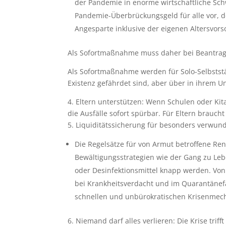
der Pandemie in enorme wirtschaftliche Schw
Pandemie-Überbrückungsgeld für alle vor, d
Angesparte inklusive der eigenen Altersvorso
Als Sofortmaßnahme muss daher bei Beantrag
Als Sofortmaßnahme werden für Solo-Selbsts
Existenz gefährdet sind, aber über in ihrem 
4. Eltern unterstützen: Wenn Schulen oder Kit
die Ausfälle sofort spürbar. Für Eltern brauch
5. Liquiditätssicherung für besonders verwu
Die Regelsätze für von Armut betroffene Rent
Bewältigungsstrategien wie der Gang zu Lebe
oder Desinfektionsmittel knapp werden. Von
bei Krankheitsverdacht und im Quarantänefa
schnellen und unbürokratischen Krisenmechan
6. Niemand darf alles verlieren: Die Krise tr