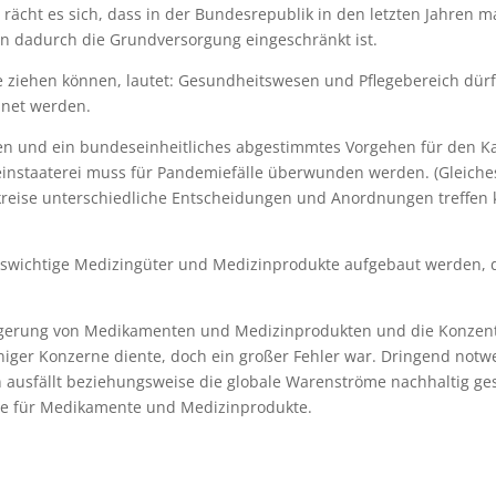
zt rächt es sich, dass in der Bundesrepublik in den letzten Jahre
en dadurch die Grundversorgung eingeschränkt ist.
ute ziehen können, lautet: Gesundheitswesen und Pflegebereich dür
dnet werden.
n und ein bundeseinheitliches abgestimmtes Vorgehen für den Kat
instaaterei muss für Pandemiefälle überwunden werden. (Gleiches
reise unterschiedliche Entscheidungen und Anordnungen treffen k
enswichtige Medizingüter und Medizinprodukte aufgebaut werden, di
rlagerung von Medikamenten und Medizinprodukten und die Konzent
weniger Konzerne diente, doch ein großer Fehler war. Dringend n
n ausfällt beziehungsweise die globale Warenströme nachhaltig g
te für Medikamente und Medizinprodukte.