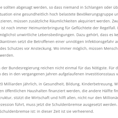
e sollten abgesagt werden, so dass niemand in Schlangen oder ü
uation eine gesundheitlich hoch belastete Bevölkerungsgruppe un
duzieren, müssen zusätzliche Räumlichkeiten akquiriert werden
 ist noch immer Heimunterbringung für Geflüchtete der Regelfall.
lichst unwirtliche Lebensbedingungen. Dazu gehört, dass es kein
antinen setzt die Betroffenen einer unnötigen Infektionsgefahr au
 des Schutzes vor Ansteckung. Wo immer möglich, müssen Mensch
 werden.
den der Bundesregierung reichen nicht einmal für das Nötigste. Für
u des in den vergangenen Jahren aufgelaufenen Investitionsstaus 
20 Milliarden jährlich, in Gesundheit, Bildung, Kinderbetreuung
en öffentlichen Haushalten finanziert werden, die andere Hälfte fi
ruktur, stützt die Wirtschaft und hilft allen, nicht nur den Milli
ession führt, muss jetzt die Schuldenbremse ausgesetzt werden. Di
chuldenbremse ist: in dieser Zeit ist sie verheerend.