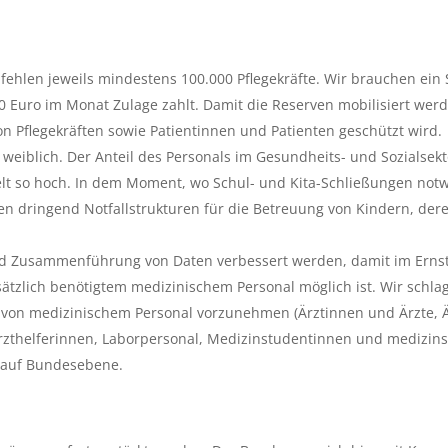
ehlen jeweils mindestens 100.000 Pflegekräfte. Wir brauchen ein 
 Euro im Monat Zulage zahlt. Damit die Reserven mobilisiert wer
n Pflegekräften sowie Patientinnen und Patienten geschützt wird.
 weiblich. Der Anteil des Personals im Gesundheits- und Sozialsek
lt so hoch. In dem Moment, wo Schul- und Kita-Schließungen notwe
 dringend Notfallstrukturen für die Betreuung von Kindern, dere
d Zusammenführung von Daten verbessert werden, damit im Ernst
tzlich benötigtem medizinischem Personal möglich ist. Wir schlag
rung von medizinischem Personal vorzunehmen (Ärztinnen und Ärzte,
rzthelferinnen, Laborpersonal, Medizinstudentinnen und medizins
n auf Bundesebene.